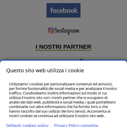
I NOSTRI PARTNER
Questo sito web utilizza i cookie
Utilizziamo i cookies per personalizzare contenuti ed annunci,
per fornire funzionalità dei social media e per analizzare il nostro
traffico. Condividiamo inoltre informazioni sul modo in cui
utilizza il nostro sito con i nostri partner che si occupano di
analisi dei dati web, pubblicità e social media, i quali potrebbero
P & B Line sas
- P.IVA:01320140435
combinarle con altre informazioni che ha fornito loro o che
Marche - Civitanova Marche (MC) - 62012 - Via L. Einaudi, 108 - int.27 - Tel:
hanno raccolto dal suo utilizzo dei loro servizi. Acconsenta ai
(+39) 02 83417 246 -
info@pbline.eu
nostri cookies se continua ad utilizzare il nostro sito web.
Sedi Filiali:
Dettagli cookies policy
Privacy Policy completa