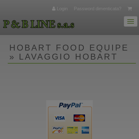
Login
Password dimenticata?
Togg
navi
HOBART FOOD EQUIPE
» LAVAGGIO HOBART