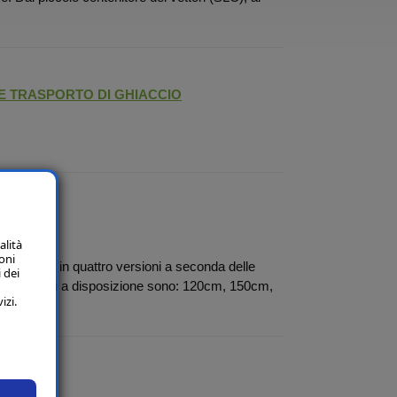
 E TRASPORTO DI GHIACCIO
alità
oni
stribuita in quattro versioni a seconda delle
 dei
e, i modelli a disposizione sono: 120cm, 150cm,
izi.
CE