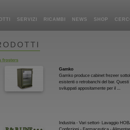
OTTI
SERVIZI
RICAMBI
NEWS
SHOP
CERC
RODOTTI
 frosters
Gamko
Gamko produce cabinet frezeer sottob
esistenti o retrobanchi del bar. Questi 
sviluppati appositamente per il ...
Industria - Vari settori- Lavaggio HO
Confezioni - Farmaceutica - Alimentare