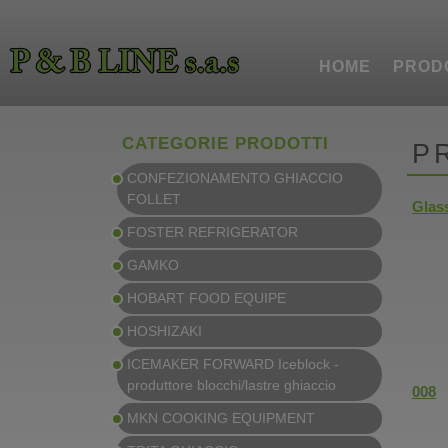
HOME
PROD
CATEGORIE PRODOTTI
P
CONFEZIONAMENTO GHIACCIO
FOLLET
Glass
FOSTER REFRIGERATOR
GAMKO
HOBART FOOD EQUIPE
HOSHIZAKI
ICEMAKER FORWARD Iceblock -
produttore blocchi/lastre ghiaccio
008
MKN COOKING EQUIPMENT