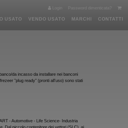
Login
Password dimenticata?
O USATO
VENDO USATO
MARCHI
CONTATTI
anco/da incasso da installare nei banconi
frezeer "plug ready" (pronti all'uso) sono stati
BART - Automotive - Life Science- Industria
. Dal piccolo contenitore dei vettori (SLC), ai