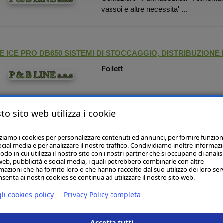
vassoi e altre necessita' ...
E ICE PRO DB650 SISTEMI DI STOCCAGGIO, DISTRIBUZIONE
Follett
to sito web utilizza i cookie
120BE-L(R)-B VETRINE SUSHI
zziamo i cookies per personalizzare contenuti ed annunci, per fornire funzion
Hoshizaki
ocial media e per analizzare il nostro traffico. Condividiamo inoltre informazi
La vetrina HNC-120BE-L(R)-B, viene di
odo in cui utilizza il nostro sito con i nostri partner che si occupano di analisi
esigenze e dallo spazio a disposizion
web, pubblicità e social media, i quali potrebbero combinarle con altre
mazioni che ha fornito loro o che hanno raccolto dal suo utilizzo dei loro serv
180cm, 210cm;Consumo Elettrico ...
senta ai nostri cookies se continua ad utilizzare il nostro sito web.
li cookies policy
Privacy Policy completa
MAKER SPECIAL TYPES ICE MAKER SPECIAL TYPES - BALL I
Accetta tutti