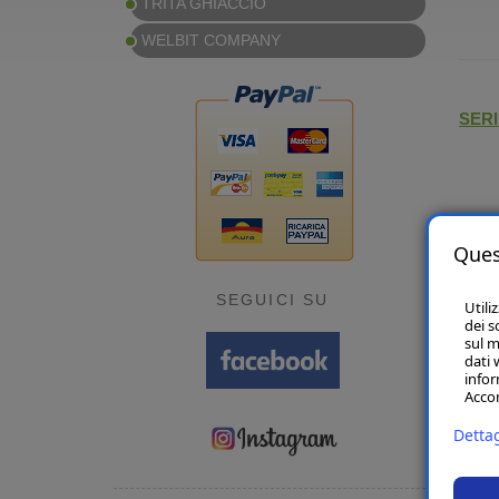
TRITA GHIACCIO
WELBIT COMPANY
SERI
Ques
HNC-
SEGUICI SU
Utili
dei s
sul m
dati 
infor
Accon
Dettag
ICE 